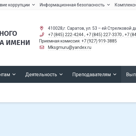
вие коррупции
Информационная безопасность
Комплексн
410028,г. Саратов, ул. 53 – ей Стрелковой д
ННОГО
+7 (845) 222-4244
,
+7 (845) 227-3370
,
+7 (8
А ИМЕНИ
Приемная комиссия: +7 (927) 919-3885
Mksgmuru@yandex.ru
нтам
Деятельность
Преподавателям
Вып