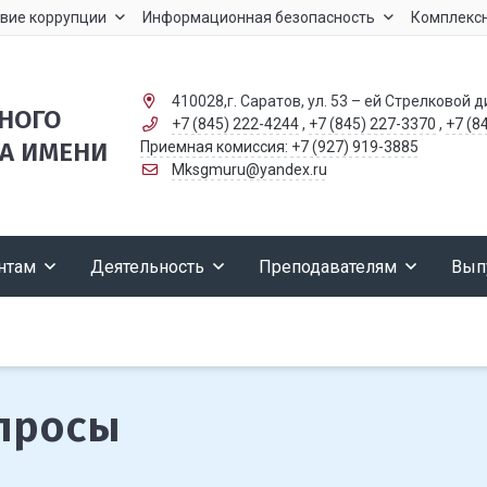
вие коррупции
Информационная безопасность
Комплексн
410028,г. Саратов, ул. 53 – ей Стрелковой д
ННОГО
+7 (845) 222-4244
,
+7 (845) 227-3370
,
+7 (8
А ИМЕНИ
Приемная комиссия: +7 (927) 919-3885
Mksgmuru@yandex.ru
нтам
Деятельность
Преподавателям
Вып
опросы